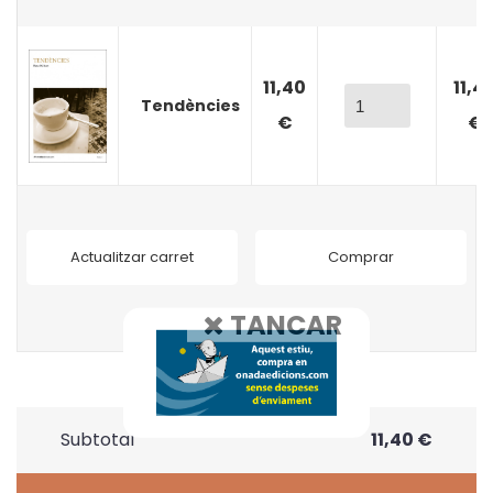
11,40
11,4
Tendències
€
€
Actualitzar carret
Comprar
TANCAR
Subtotal
11,40 €