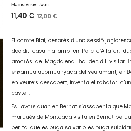
Molina Arrúe, Joan
11,40 €
12,00 €
El comte Blai, després d’una sessió joglaresca
decidit casar-la amb en Pere d’Alfafar, du
amorós de Magdalena, ha decidit visitar
enxampa acompanyada del seu amant, en Ber
en veure’s descobert, inventa el robatori d’u
castell.
És llavors quan en Bernat s’assabenta que Ma
marquès de Montcada visita en Bernat perquè 
per tal que es puga salvar o es puga suïcidar