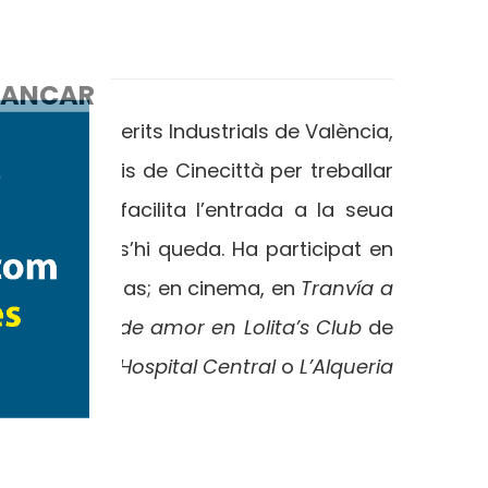
ANCAR
l’Escola de Perits Industrials de València,
da als estudis de Cinecittà per treballar
man, qui li facilita l’entrada a la seua
 València i s’hi queda. Ha participat en
a
d’Alfredo Arias; en cinema, en
Tranvía a
o
Canciones de amor en Lolita’s Club
de
en sèries com
Hospital Central
o
L’Alqueria