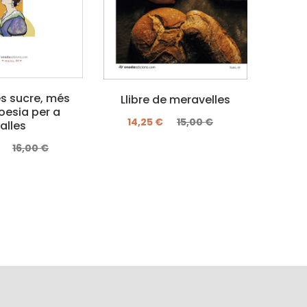
 sucre, més
Llibre de meravelles
El
oesia per a
14,25 €
15,00 €
falles
16,00 €