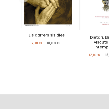
Els darrers sis dies
Dietari. E
viscuts 
17,10 €
18,00 €
intemp
17,10 €
18