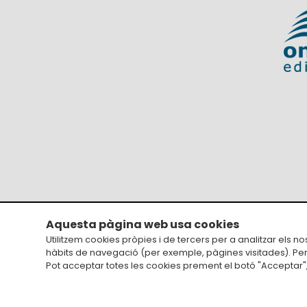
Aquesta pàgina web usa cookies
Avís legal
Utilitzem cookies pròpies i de tercers per a analitzar els n
hàbits de navegació (per exemple, pàgines visitades). Pe
Pot acceptar totes les cookies prement el botó "Acceptar", 
Un diseño de
JM Disseny a internet