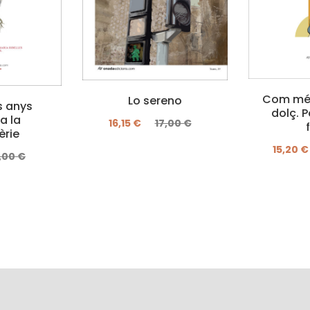
Com més
Lo sereno
ls anys
dolç. P
a la
16,15 €
17,00 €
èrie
15,20 €
,00 €