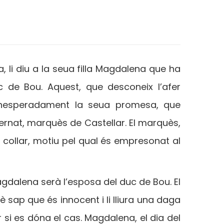
, li diu a la seua filla Magdalena que ha
c de Bou. Aquest, que desconeix l’afer
 inesperadament la seua promesa, que
nat, marquès de Castellar. El marquès,
n collar, motiu pel qual és empresonat al
gdalena serà l’esposa del duc de Bou. El
sap que és innocent i li lliura una daga
 si es dóna el cas. Magdalena, el dia del