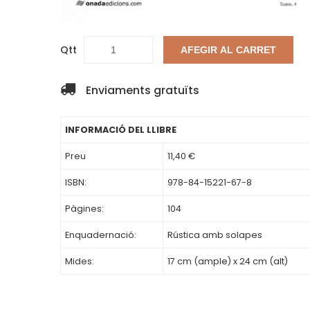
Qtt
AFEGIR AL CARRET
Enviaments gratuïts
INFORMACIÓ DEL LLIBRE
Preu
11,40 €
ISBN:
978-84-15221-67-8
Pàgines:
104
Enquadernació:
Rústica amb solapes
Mides:
17 cm (ample) x 24 cm (alt)