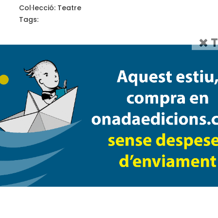
Col·lecció:
Teatre
Tags:
T
Joan Molina
, després de cursar els estudis a 
troba faena a Itàlia. Amb el temps es traslla
com a il·luminador. Allí coneix Vittorio Gass
escola, on assistirà durant dos anys. Torna a
obres de teatre com
La marquesa Rosalind
la Malvarrosa
de José Luis García Sánchez 
Vicente Aranda; i en televisió, ha participat 
Blanca,
on ha interpretat el paper d’alcalde.