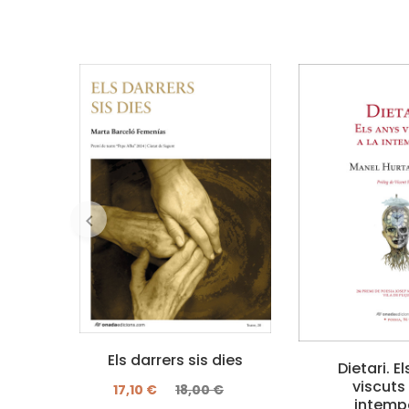
Els darrers sis dies
Dietari. E
viscuts 
17,10 €
18,00 €
intemp