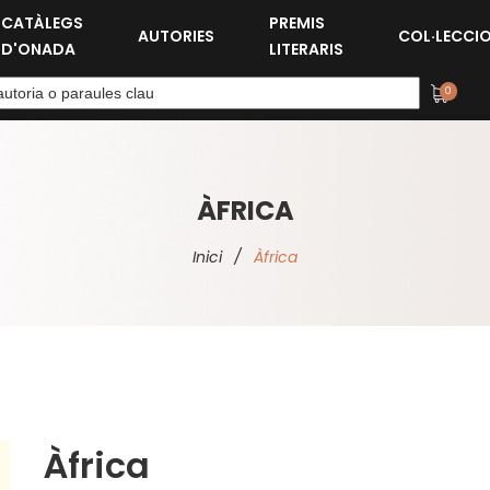
CATÀLEGS
PREMIS
AUTORIES
COL·LECCI
D'ONADA
LITERARIS
0
ÀFRICA
Inici
/
Àfrica
Àfrica