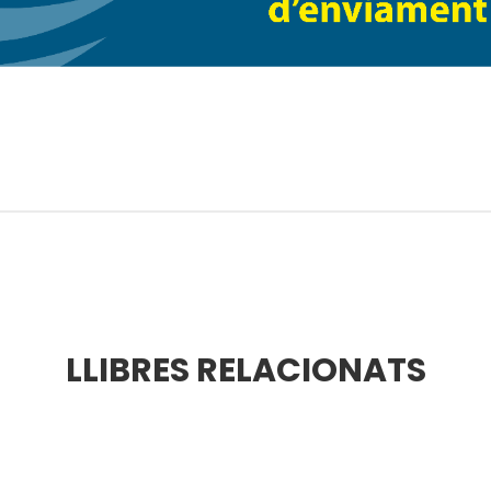
col·laborador habitual de la companyi
responsable de la producció musical i sonora
LLIBRES RELACIONATS