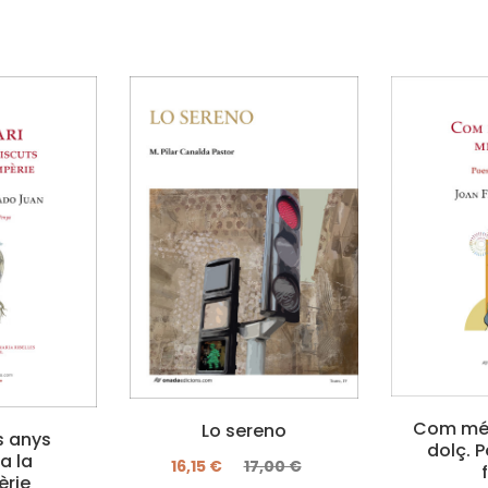
Com més
Lo sereno
ls anys
dolç. P
a la
16,15 €
17,00 €
èrie