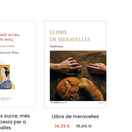
 sucre, més
Llibre de meravelles
El
oesia per a
14,25 €
15,00 €
falles