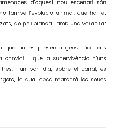
 amenaces d’aquest nou escenari són
erò també l’evolució animal, que ha fet
tzats, de pell blanca i amb una voracitat
ió que no es presenta gens fàcil, ens
canviat, i que la supervivència d’uns
ltres. I un bon dia, sobre el canal, es
atgers, la qual cosa marcarà les seues