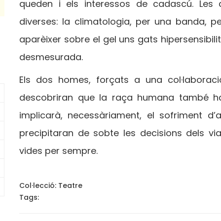
queden i els interessos de cadascú. Les
diverses: la climatologia, per una banda, p
aparèixer sobre el gel uns gats hipersensibili
desmesurada.
Els dos homes, forçats a una col·laborac
descobriran que la raça humana també ha 
implicarà, necessàriament, el sofriment d’a
precipitaran de sobte les decisions dels vi
vides per sempre.
Col·lecció:
Teatre
Tags: