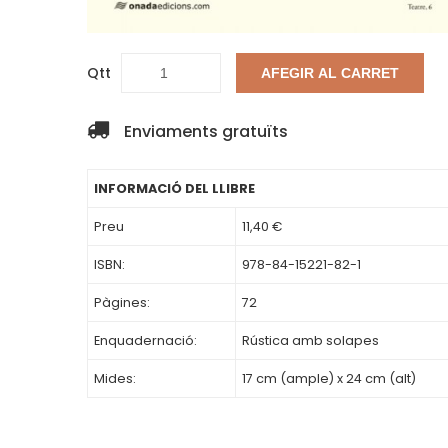
Qtt
AFEGIR AL CARRET
Enviaments gratuïts
INFORMACIÓ DEL LLIBRE
Preu
11,40 €
ISBN:
978-84-15221-82-1
Pàgines:
72
Enquadernació:
Rústica amb solapes
Mides:
17 cm (ample) x 24 cm (alt)