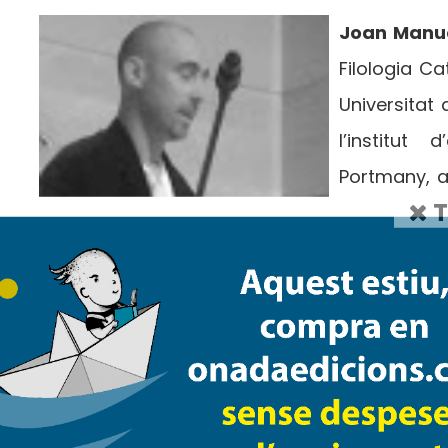
Joan Manu
Filologia C
Universitat
l’institut
Portmany, a
T
de l’any 200
de Teatre i 
publicat e
(Premi Joan Castelló Guasch 2005, atorgat pel 
dia 547
(Planeta - Oxford). Com a crític lite
en publicacions com El Temps, Caràcters
Valencianes (Generalitat Valenciana) i Espa