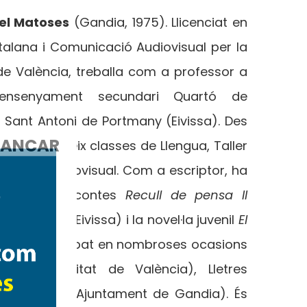
el Matoses
(Gandia, 1975). Llicenciat en
atalana i Comunicació Audiovisual per la
 de València, treballa com a professor a
 d’ensenyament secundari Quartó de
 Sant Antoni de Portmany (Eivissa). Des
ANCAR
0, hi imparteix classes de Llengua, Taller
Cultura Audiovisual. Com a escriptor, ha
l volum de contes
Recull de pensa II
Consell d’Eivissa) i la novel·la juvenil
El
rari, ha participat en nombroses ocasions
 (Universitat de València), Lletres
i del Llibre (Ajuntament de Gandia). És